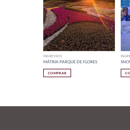
INGRESSOS
INGR
USINE
MÁTRIA PARQUE DE FLORES
SNO
HATSAPP
COMPRAR
C