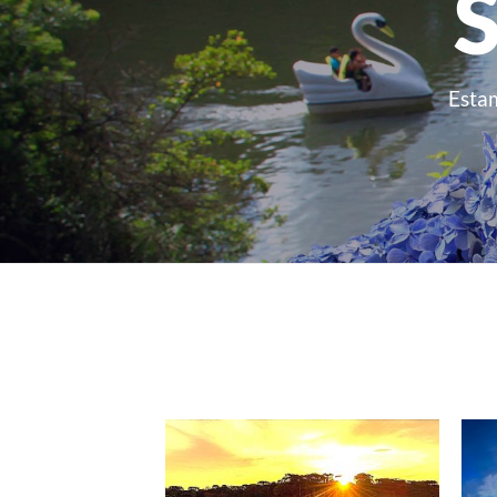
S
Estam