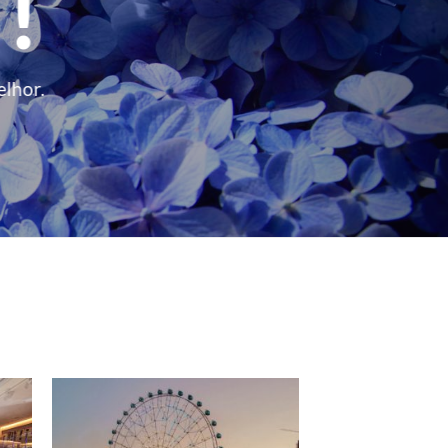
 !
elhor.