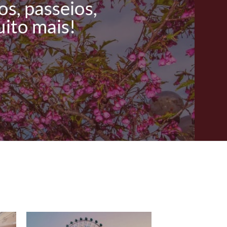
s, passeios,
uito mais!